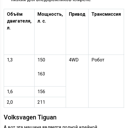
Объём
Мощность,
Привод
Трансмиссия
двигателя,
л. с.
л.
1,3
150
4WD
Робот
163
1,6
156
2,0
211
Volksvagen Tiguan
А вот эта машина является полной идейной