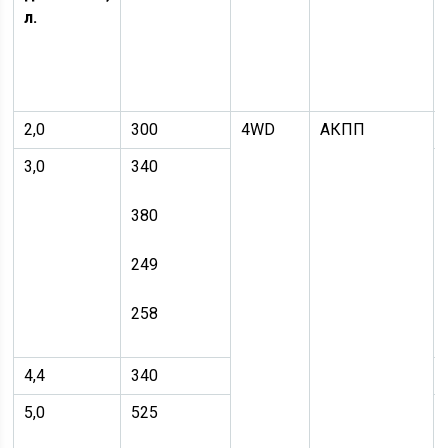
л.
2,0
300
4WD
АКПП
3,0
340
380
249
258
4,4
340
5,0
525