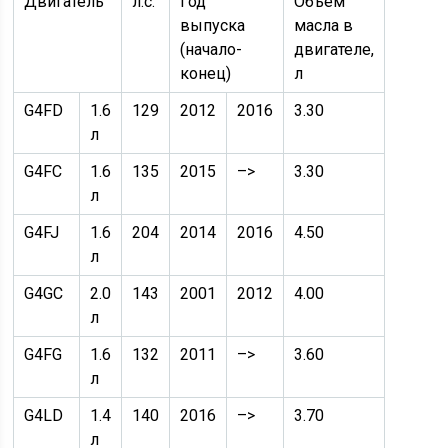
Двигатель
л.с.
Год
Объем
выпуска
масла в
(начало-
двигателе,
конец)
л
G4FD
1.6
129
2012
2016
3.30
л
G4FC
1.6
135
2015
–>
3.30
л
G4FJ
1.6
204
2014
2016
4.50
л
G4GC
2.0
143
2001
2012
4.00
л
G4FG
1.6
132
2011
–>
3.60
л
G4LD
1.4
140
2016
–>
3.70
л