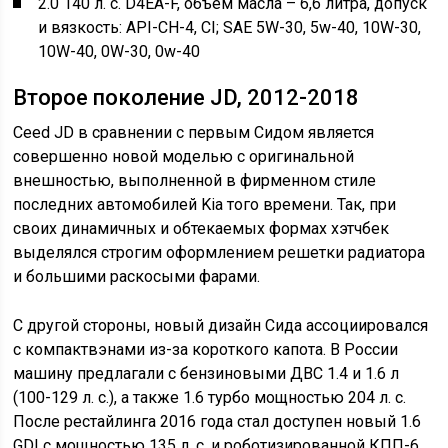
2.0 140 л. с. D4EA-F, объем масла – 6,6 литра, допуск
и вязкость: API-CH-4, CI; SAE 5W-30, 5w-40, 10W-30,
10W-40, 0W-30, 0w-40
Второе поколение JD, 2012-2018
Ceed JD в сравнении с первым Сидом является
совершенно новой моделью с оригинальной
внешностью, выполненной в фирменном стиле
последних автомобилей Kia того времени. Так, при
своих динамичных и обтекаемых формах хэтчбек
выделялся строгим оформлением решетки радиатора
и большими раскосыми фарами.
С другой стороны, новый дизайн Сида ассоциировался
с компактвэнами из-за короткого капота. В России
машину предлагали с бензиновыми ДВС 1.4 и 1.6 л
(100-129 л. с.), а также 1.6 турбо мощностью 204 л. с.
После рестайлинга 2016 года стал доступен новый 1.6
GDI с мощностью 135 л. с. и роботизированной КПП-6.